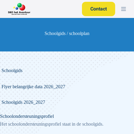
G
Contact
a
n
a
a
r
Schoolgids / schoolplan
d
e
i
n
h
o
u
Schoolgids
d
Flyer belangrijke data 2026_2027
Schoolgids 2026_2027
Schoolondersteuningsprofiel
Het schoolondersteuningsprofiel staat in de schoolgids.