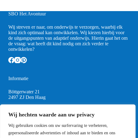
SBO Het Avontuur
Wij streven er naar, om onderwijs te verzorgen, waarbij elk
kind zich optimaal kan ontwikkelen. Wij kiezen hierbij voor
de uitgangspunten van adaptief onderwijs. Hierin gaat het om
de vraag: wat heeft dit kind nodig om zich verder te
ontwikkelen?
Informatie
Böttgerwater 21
2497 ZJ Den Haag
0
15-2579022
info@sbohetavontuur.nl
Wij hechten waarde aan uw privacy
Wij gebruiken cookies om uw surfervaring te verbeteren,
Schooltijden
gepersonaliseerde advertenties of inhoud aan te bieden en ons