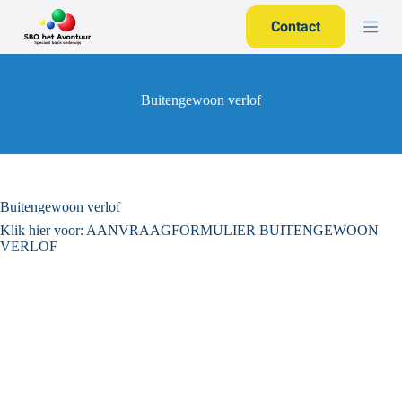
G
Contact
a
n
a
a
r
Buitengewoon verlof
d
e
i
n
h
o
Buitengewoon verlof
u
d
Klik hier voor: AANVRAAGFORMULIER BUITENGEWOON
VERLOF