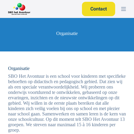
G
Contact
a
n
a
a
r
Organisatie
d
e
i
n
h
o
Organisatie
u
d
SBO Het Avontuur is een school voor kinderen met specifieke
behoeften op didactisch en pedagogisch gebied. Dat zien wij
als een speciale verantwoordelijkheid. Wij proberen ons
onderwijs voortdurend te ontwikkelen, gebaseerd op onze
ervaringen, inzichten en de nieuwste ontwikkelingen op dit
gebied. Wij willen in de eerste plaats bereiken dat alle
kinderen zich veilig voelen bij ons op school en met plezier
naar school gaan. Samenwerken en samen leren is de kern van
onze schoolcultuur. Op dit moment telt SBO Het Avontuur 13
groepen. We streven naar maximaal 15 à 16 kinderen per
groep.