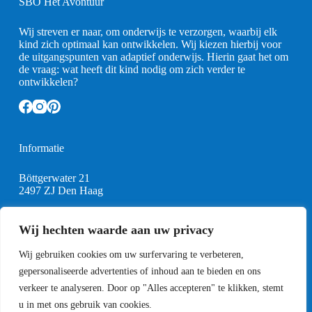
SBO Het Avontuur
Wij streven er naar, om onderwijs te verzorgen, waarbij elk
kind zich optimaal kan ontwikkelen. Wij kiezen hierbij voor
de uitgangspunten van adaptief onderwijs. Hierin gaat het om
de vraag: wat heeft dit kind nodig om zich verder te
ontwikkelen?
Informatie
Böttgerwater 21
2497 ZJ Den Haag
0
15-2579022
info@sbohetavontuur.nl
Wij hechten waarde aan uw privacy
Wij gebruiken cookies om uw surfervaring te verbeteren,
Schooltijden
gepersonaliseerde advertenties of inhoud aan te bieden en ons
Maandag 08:45 uur tot 14:45 uur
verkeer te analyseren. Door op "Alles accepteren" te klikken, stemt
Dinsdag 08:45 uur tot 14:45 uur
u in met ons gebruik van cookies.